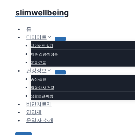
Skip
slimwellbeing
to
content
홈
다이어트
다이어트 식단
체중 감량·체성분
운동·근육
건강정보
증상·질환
혈당·대사 건강
생활습관·예방
비만치료제
영양제
운영자 소개