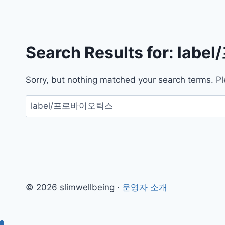
Search Results for:
lab
Sorry, but nothing matched your search terms. Pl
검
색:
© 2026 slimwellbeing ·
운영자 소개