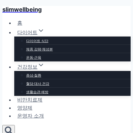
slimwellbeing
Skip
to
홈
content
다이어트
다이어트 식단
체중 감량·체성분
운동·근육
건강정보
증상·질환
혈당·대사 건강
생활습관·예방
비만치료제
영양제
운영자 소개