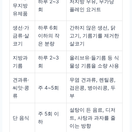
하루 2~3
저지방 우유, 무가당
무지방
회
플레인 요거트
유제품
생선·가
하루 6회
간하지 않은 생선, 닭
금류·살
이하의 작
고기, 기름기를 제거한
코기
은 분량
살코기
지방과
하루 2~3
올리브유·들기름 등 식
기름
회
물성 기름을 소량 사용
견과류·
무염 견과류, 렌틸콩,
씨앗·콩
주 4~5회
검은콩, 병아리콩, 두
류
부
설탕이 든 음료, 디저
주 5회 이
단 음식
트, 사탕과 과자를 줄
하
이는 방향