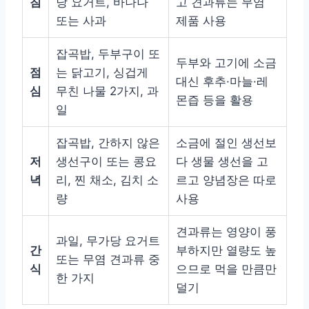
침
당 요거트, 바나나
고 견과류는 무염
또는 사과
제품 사용
잡곡밥, 두부구이 또
두부와 고기에 소금
점
는 닭고기, 싱겁게
대신 후추·마늘·레
심
무친 나물 2가지, 과
몬즙 등을 활용
일
잡곡밥, 간하지 않은
소금에 절인 생선보
저
생선구이 또는 콩요
다 생물 생선을 고
녁
리, 찐 채소, 김치 소
르고 양념장은 따로
량
사용
견과류는 영양이 풍
과일, 무가당 요거트
간
부하지만 열량도 높
또는 무염 견과류 중
식
으므로 먹을 만큼만
한 가지
덜기