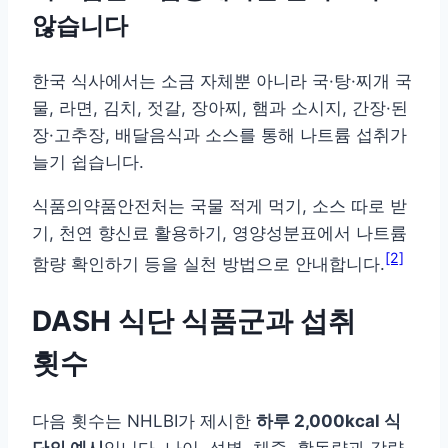
않습니다
한국 식사에서는 소금 자체뿐 아니라 국·탕·찌개 국
물, 라면, 김치, 젓갈, 장아찌, 햄과 소시지, 간장·된
장·고추장, 배달음식과 소스를 통해 나트륨 섭취가
늘기 쉽습니다.
식품의약품안전처는 국물 적게 먹기, 소스 따로 받
기, 천연 향신료 활용하기, 영양성분표에서 나트륨
[2]
함량 확인하기 등을 실천 방법으로 안내합니다.
DASH 식단 식품군과 섭취
횟수
다음 횟수는 NHLBI가 제시한
하루 2,000kcal 식
단의 예시
입니다. 나이, 성별, 체중, 활동량과 감량