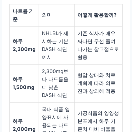
나트륨 기
의미
어떻게 활용할까?
준
NHLBI가 제
기존 식사가 매우
하루
시하는 기본
짜다면 우선 줄여
2,300mg
DASH 식단
나가는 참고점으로
예시
활용
2,300mg보
혈압 상태와 치료
하루
다 나트륨을
계획에 따라 의료
1,500mg
더 낮춘
진과 상의해 적용
DASH 식단
국내 식품 영
가공식품의 영양성
양표시에 사
하루
분표에서 하루 기
용되는 나트
2,000mg
준치 대비 비율을