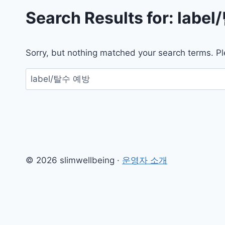
Search Results for:
labe
Sorry, but nothing matched your search terms. Pl
검
색:
© 2026 slimwellbeing ·
운영자 소개