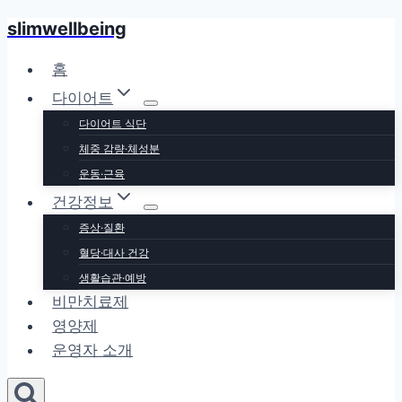
slimwellbeing
Skip
to
홈
content
다이어트
다이어트 식단
체중 감량·체성분
운동·근육
건강정보
증상·질환
혈당·대사 건강
생활습관·예방
비만치료제
영양제
운영자 소개