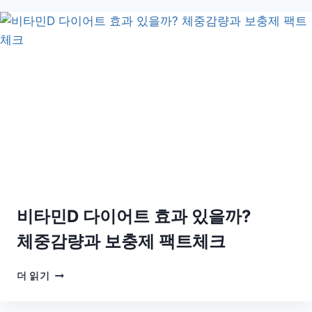
품
단
선
백
택
질
법
보
충
제
제
대
로
고
르
는
법
|
비타민D 다이어트 효과 있을까?
함
량
체중감량과 보충제 팩트체크
·
칼
비
더 읽기
로
타
리
민
·