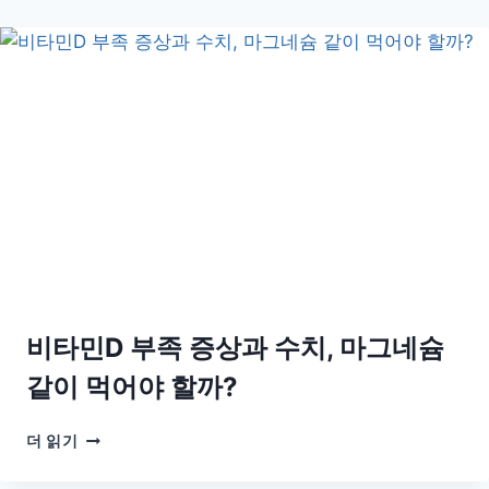
D
타
다
이
이
밍
어
트
효
과
있
을
까?
체
중
감
량
과
비타민D 부족 증상과 수치, 마그네슘
보
충
같이 먹어야 할까?
제
팩
비
더 읽기
트
타
체
민
크