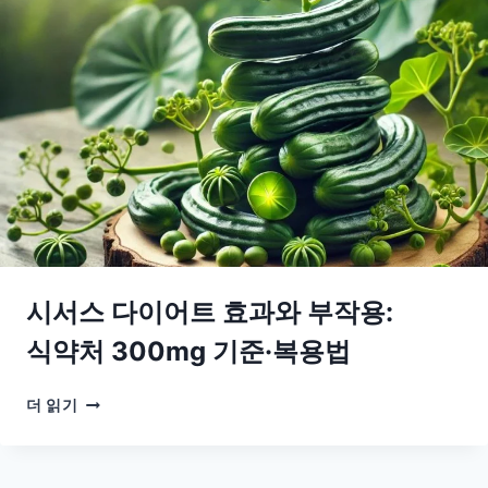
복
용,
휴
지
기
꼭
필
요
할
까?
비
타
민
시서스 다이어트 효과와 부작용:
D·
아
식약처 300mg 기준·복용법
연
·
시
더 읽기
비
서
타
스
민
다
A