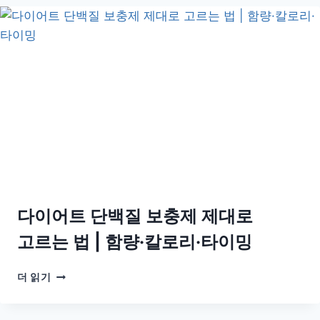
오
틱
스
VS
프
로
바
이
오
틱
스
차
이:
같
다이어트 단백질 보충제 제대로
이
먹
고르는 법 | 함량·칼로리·타이밍
어
야
다
더 읽기
할
이
까?
어
제
트