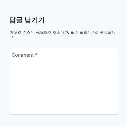
D
부
족
답글 남기기
증
상
이메일 주소는 공개되지 않습니다.
필수 필드는
*
로 표시됩니
과
다
수
치,
마
Comment
*
그
네
슘
같
이
먹
어
야
할
까?