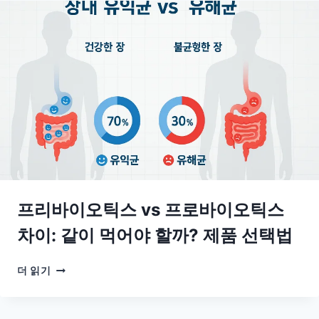
이
주
어
의
트
점
효
과
와
부
작
용:
식
약
처
300MG
기
프리바이오틱스 vs 프로바이오틱스
준
·
차이: 같이 먹어야 할까? 제품 선택법
복
용
프
더 읽기
법
리
바
이