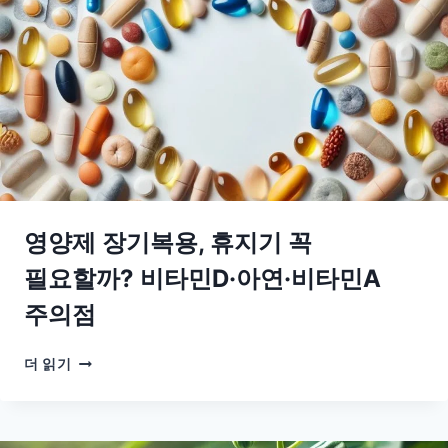
영양제 장기복용, 휴지기 꼭
필요할까? 비타민D·아연·비타민A
주의점
영
더 읽기
양
제
장
기