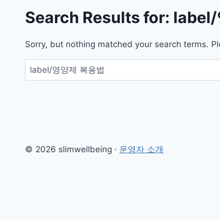
Search Results for:
labe
Sorry, but nothing matched your search terms. Pl
검
색:
© 2026 slimwellbeing ·
운영자 소개