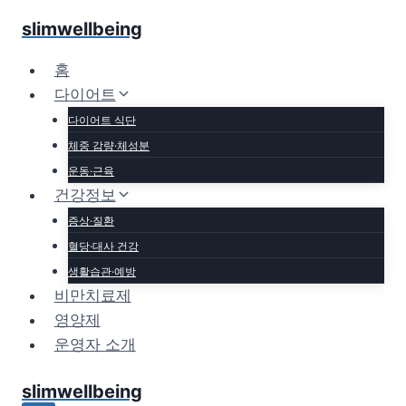
Skip
slimwellbeing
to
content
홈
다이어트
다이어트 식단
체중 감량·체성분
운동·근육
건강정보
증상·질환
혈당·대사 건강
생활습관·예방
비만치료제
영양제
운영자 소개
slimwellbeing