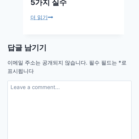
5가지 실수
디
가
다
더 읽기
달
이
라
어
지
트
답글 남기기
는
식
이
단,
이메일 주소는 공개되지 않습니다.
필수 필드는
*
로
유:
적
표시됩니다
체
게
지
먹
방
는
·
데
근
도
육
살
·
이
붓
안