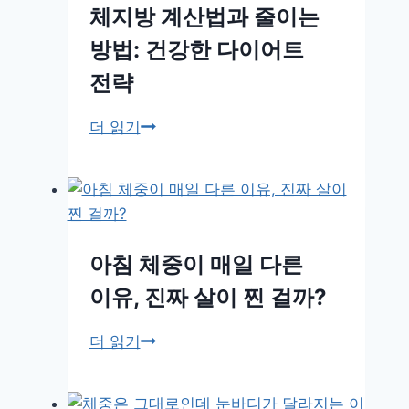
을
다
체지방 계산법과 줄이는
까?
이
방법: 건강한 다이어트
인
어
바
트,
전략
디
하
·
루
체
더 읽기
체
몇
지
성
kcal
방
분
부
계
수
터
산
치
위
법
아침 체중이 매일 다른
해
험
과
이유, 진짜 살이 찐 걸까?
석
할
줄
법
까?
이
아
더 읽기
기
는
침
준
방
체
과
법: