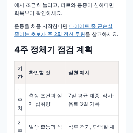
에서 조금씩 늘리고, 피로와 통증이 심하다면
회복부터 확인하세요.
운동을 처음 시작한다면
다이어트 중 근손실
줄이는 초보자 주 2회 전신 루틴
을 참고하세요.
4주 정체기 점검 계획
기
확인할 것
실천 예시
간
1
측정 조건과 실
7일 평균 체중, 식사·
주
제 섭취량
음료 3일 기록
차
2
일상 활동과 식
식후 걷기, 단백질·채
주