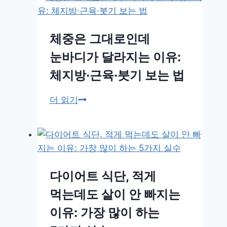
중
부
건
이
작
강
매
용
한
체중은 그대로인데
일
다
눈바디가 달라지는 이유:
다
이
른
체지방·근육·붓기 보는 법
어
이
트
유,
체
더 읽기
전
진
중
략
짜
은
살
그
이
대
찐
로
다이어트 식단, 적게
걸
인
먹는데도 살이 안 빠지는
까?
데
눈
이유: 가장 많이 하는
바