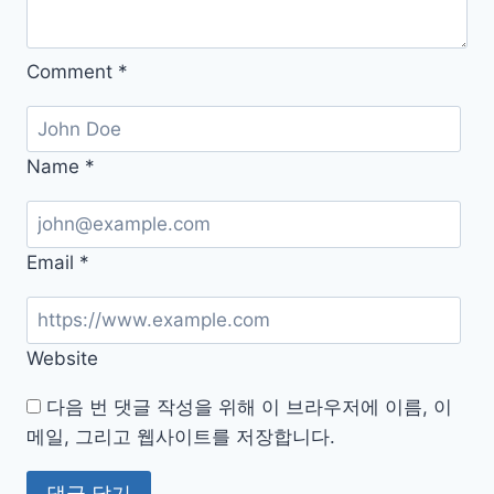
기
빠
보
지
는
Comment
*
는
법
이
유:
가
Name
*
장
많
이
Email
*
하
는
5
Website
가
지
다음 번 댓글 작성을 위해 이 브라우저에 이름, 이
실
메일, 그리고 웹사이트를 저장합니다.
수