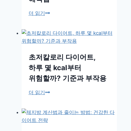
체
더 읽기
중
은
줄
었
는
초저칼로리 다이어트,
데
하루 몇 kcal부터
체
지
위험할까? 기준과 부작용
방
률
초
더 읽기
은
저
왜
칼
올
로
랐
리